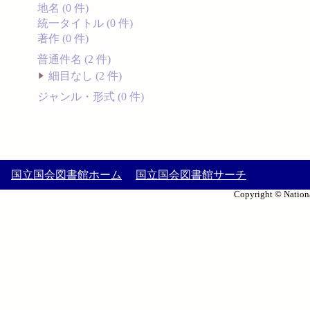
地名 (0 件)
統一タイトル (0 件)
著作 (0 件)
普通件名 (2 件)
細目なし (2 件)
ジャンル・形式 (0 件)
国立国会図書館ホーム
国立国会図書館サーチ
Copyright © Nationa