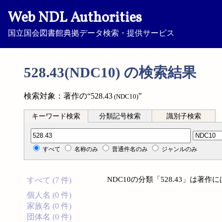
Web NDL Authorities
国立国会図書館典拠データ検索・提供サービス
528.43(NDC10) の検索結果
検索対象：著作の“528.43
”
(NDC10)
キーワード検索
分類記号検索
識別子検索
分類記号検索
すべて
名称のみ
普通件名のみ
ジャンルのみ
NDC10の分類「528.43」は著
すべて (7 件)
個人名 (0 件)
家族名 (0 件)
団体名 (0 件)