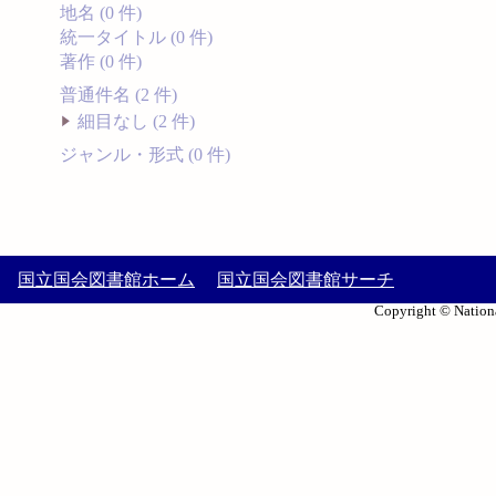
地名 (0 件)
統一タイトル (0 件)
著作 (0 件)
普通件名 (2 件)
細目なし (2 件)
ジャンル・形式 (0 件)
国立国会図書館ホーム
国立国会図書館サーチ
Copyright © Nationa