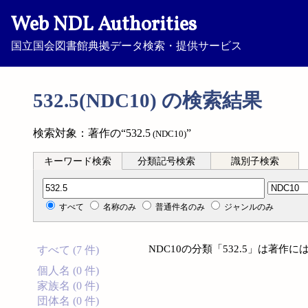
Web NDL Authorities
国立国会図書館典拠データ検索・提供サービス
532.5(NDC10) の検索結果
検索対象：著作の“532.5
”
(NDC10)
キーワード検索
分類記号検索
識別子検索
分類記号検索
すべて
名称のみ
普通件名のみ
ジャンルのみ
NDC10の分類「532.5」は著
すべて (7 件)
個人名 (0 件)
家族名 (0 件)
団体名 (0 件)