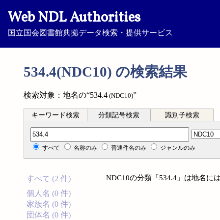
Web NDL Authorities
国立国会図書館典拠データ検索・提供サービス
534.4(NDC10) の検索結果
検索対象：地名の“534.4
”
(NDC10)
キーワード検索
分類記号検索
識別子検索
分類記号検索
すべて
名称のみ
普通件名のみ
ジャンルのみ
NDC10の分類「534.4」は地
すべて (2 件)
個人名 (0 件)
家族名 (0 件)
団体名 (0 件)