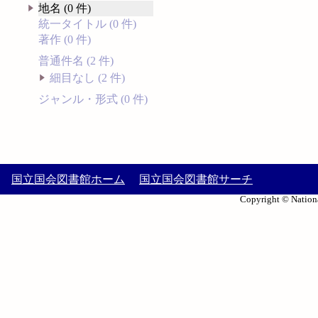
地名 (0 件)
統一タイトル (0 件)
著作 (0 件)
普通件名 (2 件)
細目なし (2 件)
ジャンル・形式 (0 件)
国立国会図書館ホーム
国立国会図書館サーチ
Copyright © Nationa