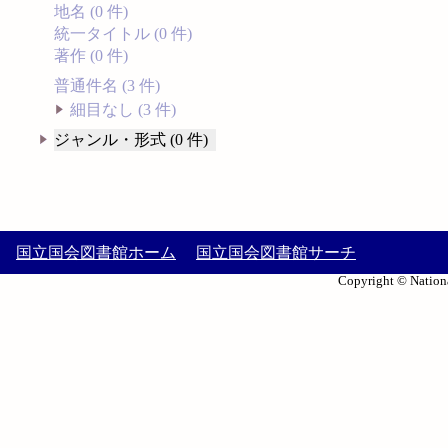
地名 (0 件)
統一タイトル (0 件)
著作 (0 件)
普通件名 (3 件)
細目なし (3 件)
ジャンル・形式 (0 件)
国立国会図書館ホーム
国立国会図書館サーチ
Copyright © Nationa