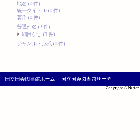
地名 (0 件)
統一タイトル (0 件)
著作 (0 件)
普通件名 (3 件)
細目なし (3 件)
ジャンル・形式 (0 件)
国立国会図書館ホーム
国立国会図書館サーチ
Copyright © Nationa