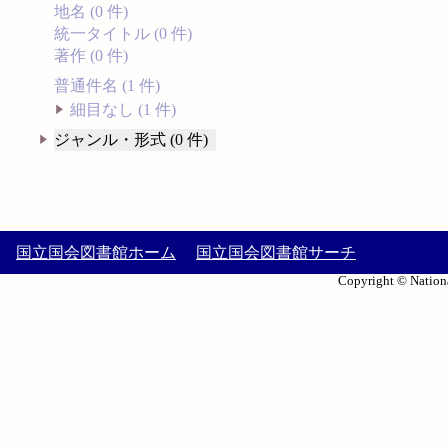
地名 (0 件)
統一タイトル (0 件)
著作 (0 件)
普通件名 (1 件)
細目なし (1 件)
ジャンル・形式 (0 件)
国立国会図書館ホーム
国立国会図書館サーチ
Copyright © Nationa