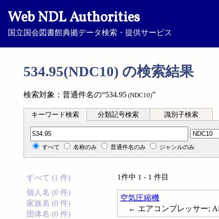
Web NDL Authorities
国立国会図書館典拠データ検索・提供サービス
534.95(NDC10) の検索結果
検索対象：普通件名の“534.95
”
(NDC10)
キーワード検索
分類記号検索
識別子検索
分類記号検索
すべて
名称のみ
普通件名のみ
ジャンルのみ
1件中 1 - 1 件目
すべて (1 件)
個人名 (0 件)
空気圧縮機
家族名 (0 件)
← エアコンプレッサー; Air-c
団体名 (0 件)