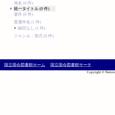
地名 (0 件)
統一タイトル (0 件)
著作 (0 件)
普通件名 (1 件)
細目なし (1 件)
ジャンル・形式 (0 件)
国立国会図書館ホーム
国立国会図書館サーチ
Copyright © Nationa