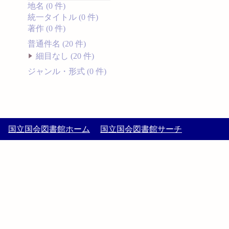
地名 (0 件)
統一タイトル (0 件)
著作 (0 件)
普通件名 (20 件)
細目なし (20 件)
ジャンル・形式 (0 件)
国立国会図書館ホーム
国立国会図書館サーチ