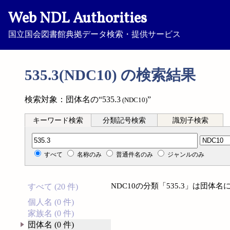
Web NDL Authorities
国立国会図書館典拠データ検索・提供サービス
535.3(NDC10) の検索結果
検索対象：団体名の“535.3
”
(NDC10)
キーワード検索
分類記号検索
識別子検索
分類記号検索
すべて
名称のみ
普通件名のみ
ジャンルのみ
NDC10の分類「535.3」は団
すべて (20 件)
個人名 (0 件)
家族名 (0 件)
団体名 (0 件)