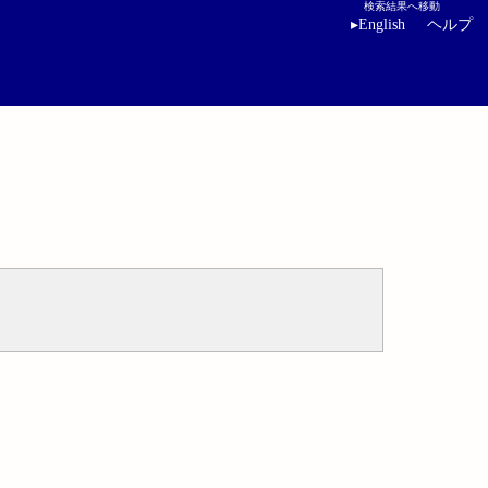
検索結果へ移動
▸
English
ヘルプ