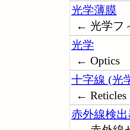
光学薄膜
← 光学フィルム
光学
← Optics
十字線 (光学
← Reticles
赤外線検出
← 赤外線センサ