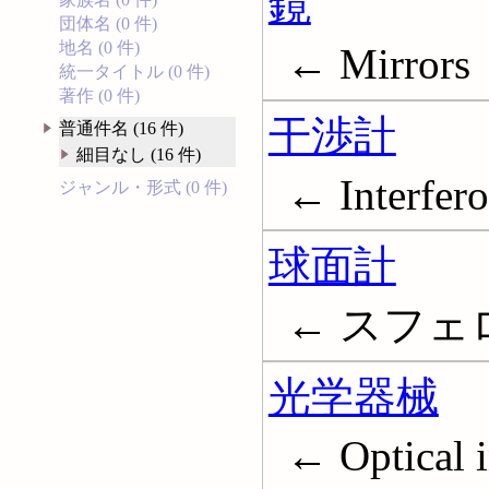
鏡
団体名 (0 件)
地名 (0 件)
← Mirrors
統一タイトル (0 件)
著作 (0 件)
干渉計
普通件名 (16 件)
細目なし (16 件)
← Interfer
ジャンル・形式 (0 件)
球面計
← スフェロメ
光学器械
← Optical 