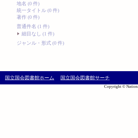
地名 (0 件)
統一タイトル (0 件)
著作 (0 件)
普通件名 (1 件)
細目なし (1 件)
ジャンル・形式 (0 件)
国立国会図書館ホーム
国立国会図書館サーチ
Copyright © Nationa