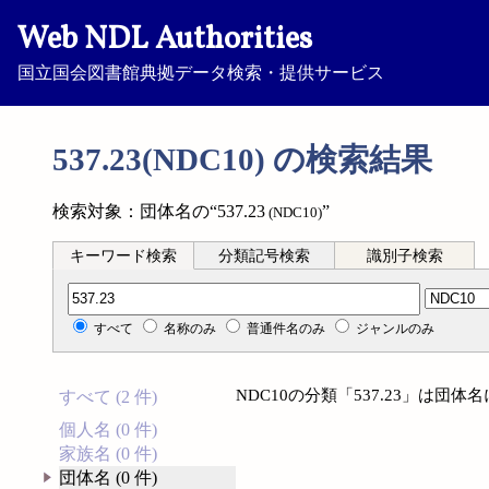
Web NDL Authorities
国立国会図書館典拠データ検索・提供サービス
537.23(NDC10) の検索結果
検索対象：団体名の“537.23
”
(NDC10)
キーワード検索
分類記号検索
識別子検索
分類記号検索
すべて
名称のみ
普通件名のみ
ジャンルのみ
NDC10の分類「537.23」は団
すべて (2 件)
個人名 (0 件)
家族名 (0 件)
団体名 (0 件)