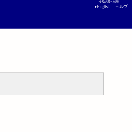
検索結果へ移動
▸
English
ヘルプ