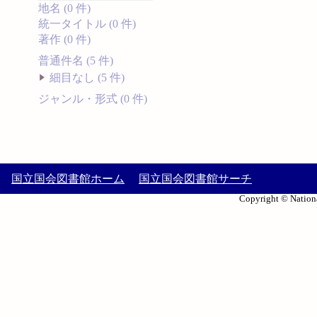
地名 (0 件)
統一タイトル (0 件)
著作 (0 件)
普通件名 (5 件)
細目なし (5 件)
ジャンル・形式 (0 件)
国立国会図書館ホーム
国立国会図書館サーチ
Copyright © Nationa