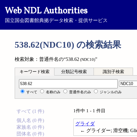
Web NDL Authorities
国立国会図書館典拠データ検索・提供サービス
538.62(NDC10) の検索結果
検索対象：普通件名の“538.62
”
(NDC10)
キーワード検索
分類記号検索
識別子検索
分類記号検索
すべて
名称のみ
普通件名のみ
ジャンルのみ
1件中 1 - 1 件目
すべて (1 件)
個人名 (0 件)
グライダ
家族名 (0 件)
← グライダー; 滑空機; Gliders
団体名 (0 件)