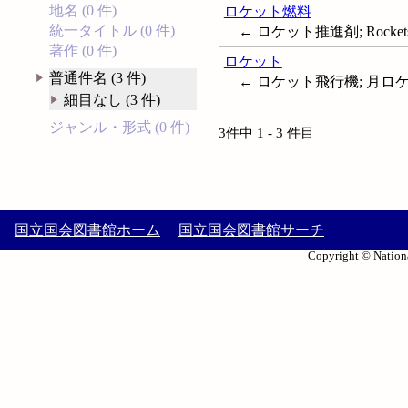
地名 (0 件)
ロケット燃料
統一タイトル (0 件)
← ロケット推進剤; Rockets (Ae
著作 (0 件)
ロケット
普通件名 (3 件)
← ロケット飛行機; 月ロケット; 
細目なし (3 件)
ジャンル・形式 (0 件)
3件中 1 - 3 件目
国立国会図書館ホーム
国立国会図書館サーチ
Copyright © Nationa