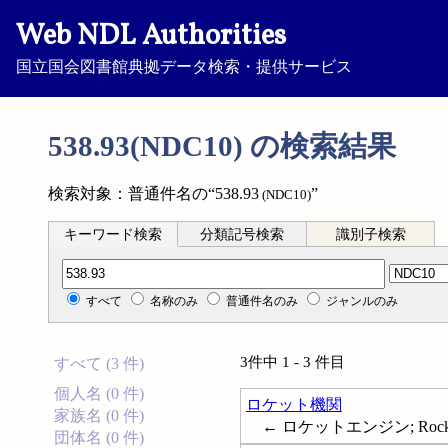
Web NDL Authorities
国立国会図書館典拠データ検索・提供サービス
538.93(NDC10) の検索結果
検索対象：普通件名の“538.93
”
(NDC10)
キーワード検索
分類記号検索
識別子検索
分類記号検索
すべて
名称のみ
普通件名のみ
ジャンルのみ
3件中 1 - 3 件目
すべて (3 件)
個人名 (0 件)
ロケット機関
家族名 (0 件)
← ロケットエンジン; Rocket 
団体名 (0 件)