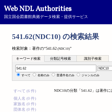
Web NDL Authorities
国立国会図書館典拠データ検索・提供サービス
541.62(NDC10) の検索結果
検索対象：著作の“541.62
”
(NDC10)
キーワード検索
分類記号検索
識別子検索
分類記号検索
すべて
名称のみ
普通件名のみ
ジャンルのみ
NDC10の分類「541.62」は著
すべて (6 件)
個人名 (0 件)
家族名 (0 件)
団体名 (0 件)