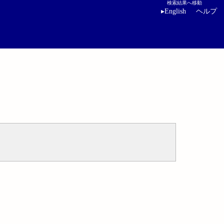
検索結果へ移動
▸
English
ヘルプ