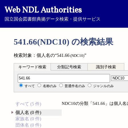
Web NDL Authorities
国立国会図書館典拠データ検索・提供サービス
541.66(NDC10) の検索結果
検索対象：個人名の“541.66
”
(NDC10)
キーワード検索
分類記号検索
識別子検索
分類記号検索
すべて
名称のみ
普通件名のみ
ジャンルのみ
NDC10の分類「541.66」は個
すべて (5 件)
個人名 (0 件)
家族名 (0 件)
団体名 (0 件)