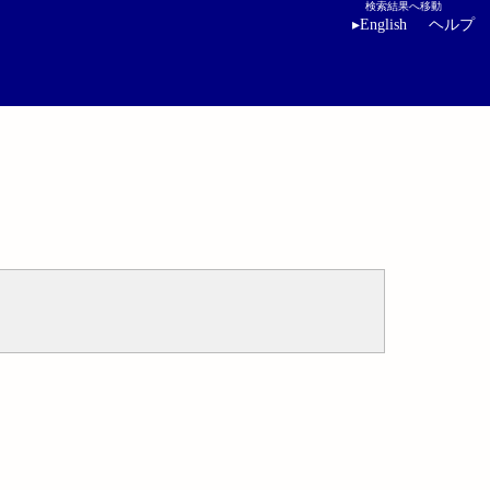
検索結果へ移動
▸
English
ヘルプ