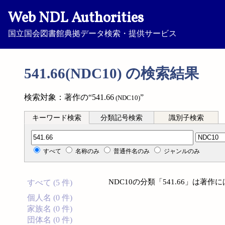
Web NDL Authorities
国立国会図書館典拠データ検索・提供サービス
541.66(NDC10) の検索結果
検索対象：著作の“541.66
”
(NDC10)
キーワード検索
分類記号検索
識別子検索
分類記号検索
すべて
名称のみ
普通件名のみ
ジャンルのみ
NDC10の分類「541.66」は著
すべて (5 件)
個人名 (0 件)
家族名 (0 件)
団体名 (0 件)