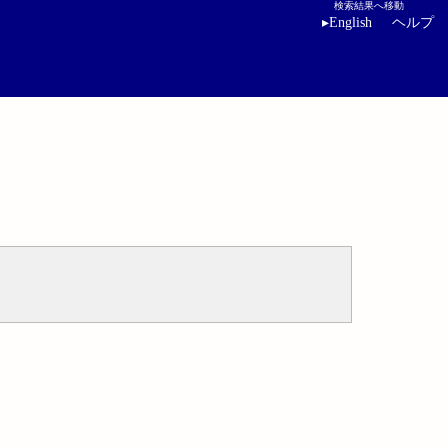
検索結果へ移動
▸
English
ヘルプ