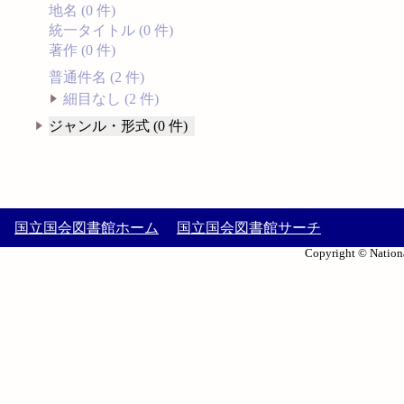
地名 (0 件)
統一タイトル (0 件)
著作 (0 件)
普通件名 (2 件)
細目なし (2 件)
ジャンル・形式 (0 件)
国立国会図書館ホーム
国立国会図書館サーチ
Copyright © Nationa