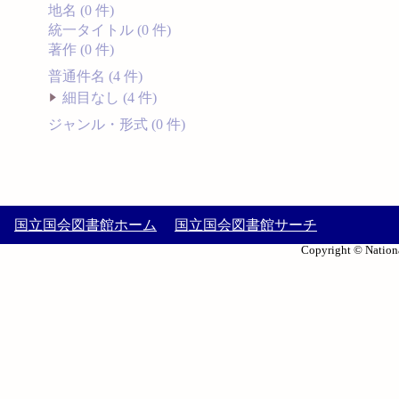
地名 (0 件)
統一タイトル (0 件)
著作 (0 件)
普通件名 (4 件)
細目なし (4 件)
ジャンル・形式 (0 件)
国立国会図書館ホーム
国立国会図書館サーチ
Copyright © Nationa