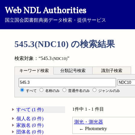
Web NDL Authorities
国立国会図書館典拠データ検索・提供サービス
545.3(NDC10) の検索結果
検索対象：“545.3
”
(NDC10)
キーワード検索
分類記号検索
識別子検索
分類記号検索
すべて
名称のみ
普通件名のみ
ジャンルのみ
1件中 1 - 1 件目
すべて (1 件)
個人名 (0 件)
測光・測光器
家族名 (0 件)
← Photometry
団体名 (0 件)