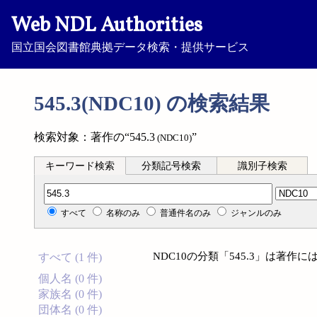
Web NDL Authorities
国立国会図書館典拠データ検索・提供サービス
545.3(NDC10) の検索結果
検索対象：著作の“545.3
”
(NDC10)
キーワード検索
分類記号検索
識別子検索
分類記号検索
すべて
名称のみ
普通件名のみ
ジャンルのみ
NDC10の分類「545.3」は著
すべて (1 件)
個人名 (0 件)
家族名 (0 件)
団体名 (0 件)