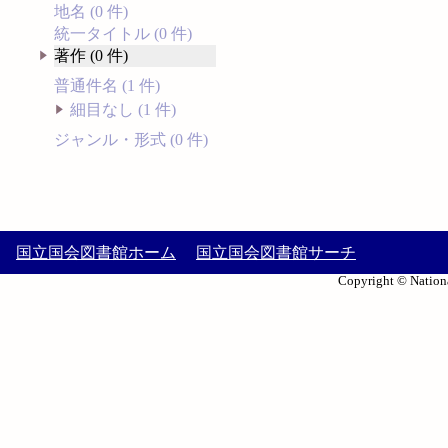
地名 (0 件)
統一タイトル (0 件)
著作 (0 件)
普通件名 (1 件)
細目なし (1 件)
ジャンル・形式 (0 件)
国立国会図書館ホーム
国立国会図書館サーチ
Copyright © Nationa