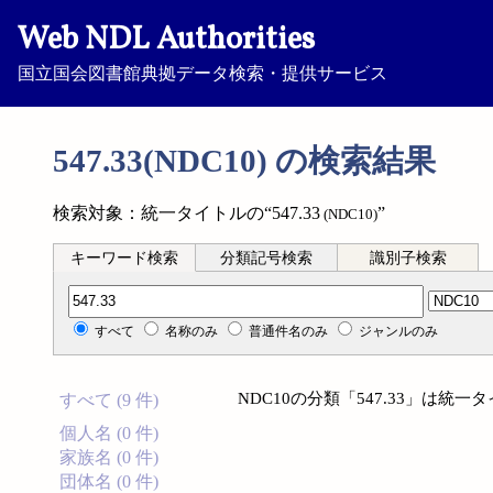
Web NDL Authorities
国立国会図書館典拠データ検索・提供サービス
547.33(NDC10) の検索結果
検索対象：統一タイトルの“547.33
”
(NDC10)
キーワード検索
分類記号検索
識別子検索
分類記号検索
すべて
名称のみ
普通件名のみ
ジャンルのみ
NDC10の分類「547.33」は
すべて (9 件)
個人名 (0 件)
家族名 (0 件)
団体名 (0 件)