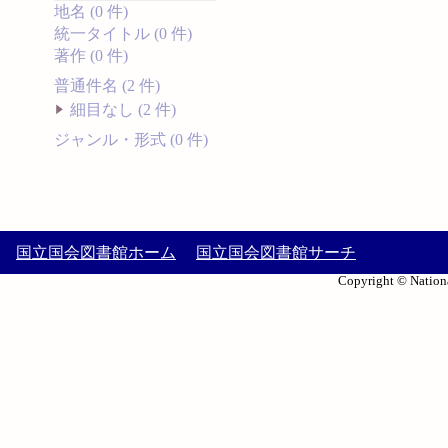
地名 (0 件)
統一タイトル (0 件)
著作 (0 件)
普通件名 (2 件)
細目なし (2 件)
ジャンル・形式 (0 件)
国立国会図書館ホーム
国立国会図書館サーチ
Copyright © Nationa