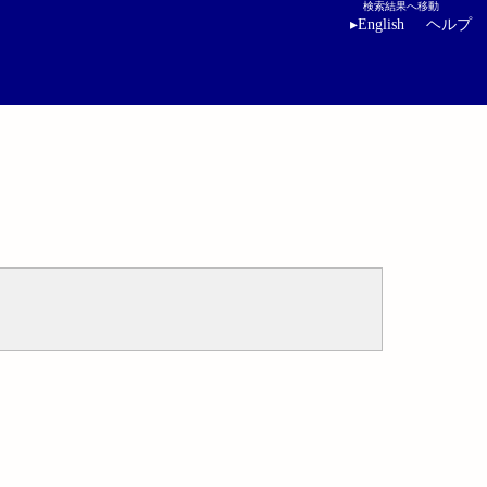
検索結果へ移動
▸
English
ヘルプ