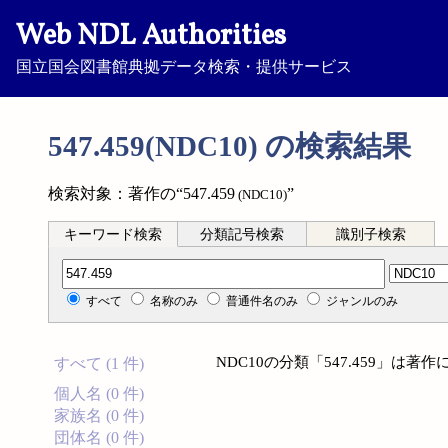
Web NDL Authorities
国立国会図書館典拠データ検索・提供サービス
547.459(NDC10) の検索結果
検索対象：著作の“547.459
”
(NDC10)
キーワード検索
分類記号検索
識別子検索
分類記号検索
すべて
名称のみ
普通件名のみ
ジャンルのみ
NDC10の分類「547.459」は
すべて (1 件)
個人名 (0 件)
家族名 (0 件)
団体名 (0 件)