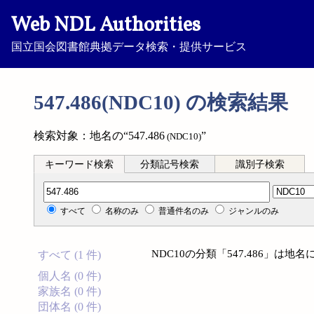
Web NDL Authorities
国立国会図書館典拠データ検索・提供サービス
547.486(NDC10) の検索結果
検索対象：地名の“547.486
”
(NDC10)
キーワード検索
分類記号検索
識別子検索
分類記号検索
すべて
名称のみ
普通件名のみ
ジャンルのみ
NDC10の分類「547.486」は
すべて (1 件)
個人名 (0 件)
家族名 (0 件)
団体名 (0 件)