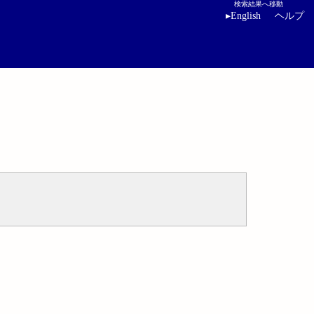
検索結果へ移動
▸
English
ヘルプ