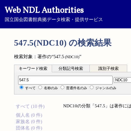
Web NDL Authorities
国立国会図書館典拠データ検索・提供サービス
547.5(NDC10) の検索結果
検索対象：著作の“547.5
”
(NDC10)
キーワード検索
分類記号検索
識別子検索
分類記号検索
すべて
名称のみ
普通件名のみ
ジャンルのみ
NDC10の分類「547.5」は著
すべて (10 件)
個人名 (0 件)
家族名 (0 件)
団体名 (0 件)