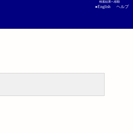
検索結果へ移動
▸
English
ヘルプ