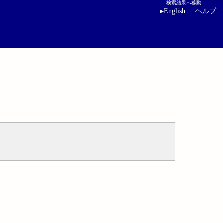
検索結果へ移動
▸
English
ヘルプ