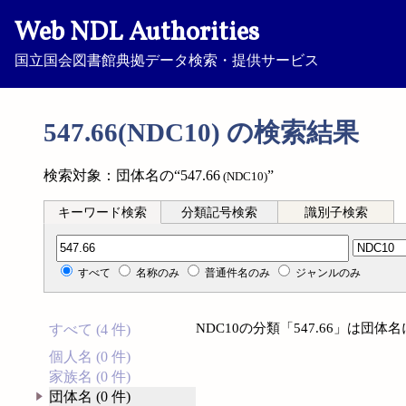
Web NDL Authorities
国立国会図書館典拠データ検索・提供サービス
547.66(NDC10) の検索結果
検索対象：団体名の“547.66
”
(NDC10)
キーワード検索
分類記号検索
識別子検索
分類記号検索
すべて
名称のみ
普通件名のみ
ジャンルのみ
NDC10の分類「547.66」は団
すべて (4 件)
個人名 (0 件)
家族名 (0 件)
団体名 (0 件)