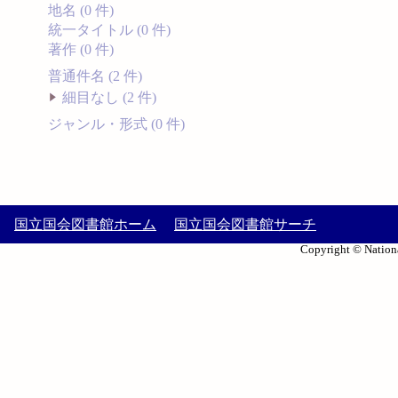
地名 (0 件)
統一タイトル (0 件)
著作 (0 件)
普通件名 (2 件)
細目なし (2 件)
ジャンル・形式 (0 件)
国立国会図書館ホーム
国立国会図書館サーチ
Copyright © Nationa