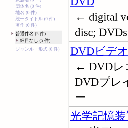
DVD
団体名 (0 件)
地名 (0 件)
← digital ve
統一タイトル (0 件)
著作 (0 件)
disc; DVDs
普通件名 (5 件)
細目なし (5 件)
DVDビデ
ジャンル・形式 (0 件)
← DVDレ
DVDプレ
ー
光学記憶装