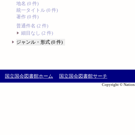
地名 (0 件)
統一タイトル (0 件)
著作 (0 件)
普通件名 (2 件)
細目なし (2 件)
ジャンル・形式 (0 件)
国立国会図書館ホーム
国立国会図書館サーチ
Copyright © Nationa