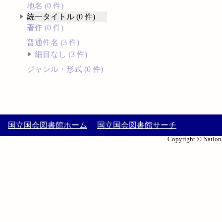
地名 (0 件)
統一タイトル (0 件)
著作 (0 件)
普通件名 (3 件)
細目なし (3 件)
ジャンル・形式 (0 件)
国立国会図書館ホーム
国立国会図書館サーチ
Copyright © Nationa