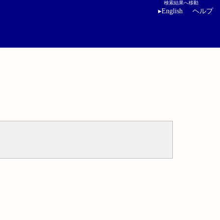
検索結果へ移動
▸
English
ヘルプ