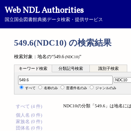
Web NDL Authorities
国立国会図書館典拠データ検索・提供サービス
549.6(NDC10) の検索結果
検索対象：地名の“549.6
”
(NDC10)
キーワード検索
分類記号検索
識別子検索
分類記号検索
すべて
名称のみ
普通件名のみ
ジャンルのみ
NDC10の分類「549.6」は地
すべて (4 件)
個人名 (0 件)
家族名 (0 件)
団体名 (0 件)