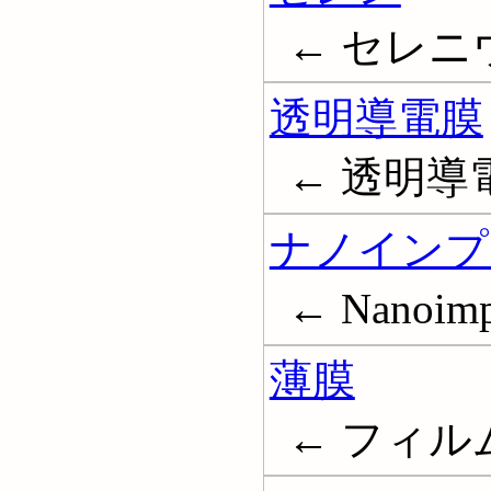
← セレニウム
透明導電膜
← 透明導
ナノインプ
← Nanoimpr
薄膜
← フィルム;