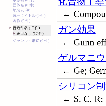
化合物半導
団体名 (0 件)
地名 (0 件)
← Compoun
統一タイトル (0 件)
著作 (0 件)
ガン効果
普通件名 (17 件)
細目なし (17 件)
← Gunn eff
ジャンル・形式 (0 件)
ゲルマニウ
← Ge; Ger
シリコン制
← S. C. R