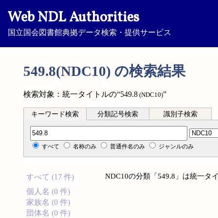
Web NDL Authorities
国立国会図書館典拠データ検索・提供サービス
549.8(NDC10) の検索結果
検索対象：統一タイトルの“549.8
”
(NDC10)
キーワード検索
分類記号検索
識別子検索
分類記号検索
すべて
名称のみ
普通件名のみ
ジャンルのみ
NDC10の分類「549.8」は統
すべて (17 件)
個人名 (0 件)
家族名 (0 件)
団体名 (0 件)