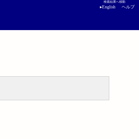
検索結果へ移動
▸
English
ヘルプ