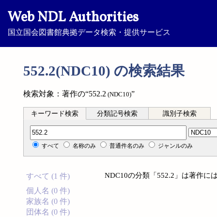
Web NDL Authorities
国立国会図書館典拠データ検索・提供サービス
552.2(NDC10) の検索結果
検索対象：著作の“552.2
”
(NDC10)
キーワード検索
分類記号検索
識別子検索
分類記号検索
すべて
名称のみ
普通件名のみ
ジャンルのみ
NDC10の分類「552.2」は著
すべて (1 件)
個人名 (0 件)
家族名 (0 件)
団体名 (0 件)