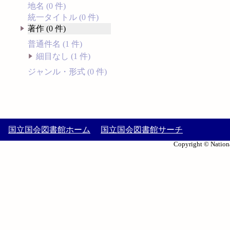
地名 (0 件)
統一タイトル (0 件)
著作 (0 件)
普通件名 (1 件)
細目なし (1 件)
ジャンル・形式 (0 件)
国立国会図書館ホーム
国立国会図書館サーチ
Copyright © Nationa