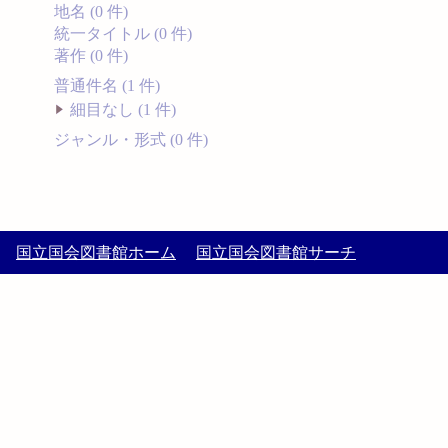
地名 (0 件)
統一タイトル (0 件)
著作 (0 件)
普通件名 (1 件)
細目なし (1 件)
ジャンル・形式 (0 件)
国立国会図書館ホーム
国立国会図書館サーチ