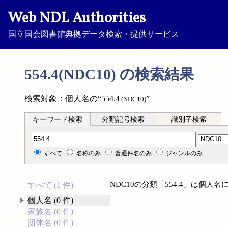
Web NDL Authorities
国立国会図書館典拠データ検索・提供サービス
554.4(NDC10) の検索結果
検索対象：個人名の“554.4
”
(NDC10)
キーワード検索
分類記号検索
識別子検索
分類記号検索
すべて
名称のみ
普通件名のみ
ジャンルのみ
NDC10の分類「554.4」は個
すべて (1 件)
個人名 (0 件)
家族名 (0 件)
団体名 (0 件)