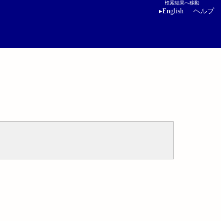
検索結果へ移動
▸
English
ヘルプ