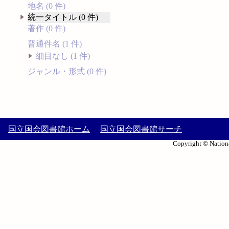
地名 (0 件)
統一タイトル (0 件)
著作 (0 件)
普通件名 (1 件)
細目なし (1 件)
ジャンル・形式 (0 件)
国立国会図書館ホーム
国立国会図書館サーチ
Copyright © Nationa