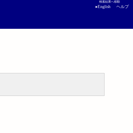
検索結果へ移動
▸
English
ヘルプ