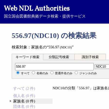
Web NDL Authorities
国立国会図書館典拠データ検索・提供サービス
556.97(NDC10) の検索結果
検索対象：家族名の“556.97
”
(NDC10)
キーワード検索
分類記号検索
識別子検索
分類記号検索
すべて
名称のみ
普通件名のみ
ジャンルのみ
NDC10の分類「556.97」は家
すべて (2 件)
個人名 (0 件)
家族名 (0 件)
団体名 (0 件)