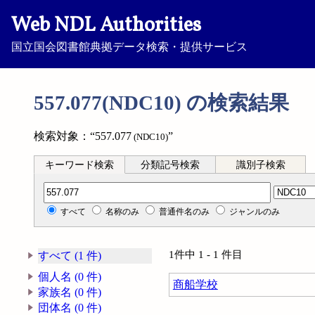
Web NDL Authorities
国立国会図書館典拠データ検索・提供サービス
557.077(NDC10) の検索結果
検索対象：“557.077
”
(NDC10)
キーワード検索
分類記号検索
識別子検索
分類記号検索
すべて
名称のみ
普通件名のみ
ジャンルのみ
1件中 1 - 1 件目
すべて (1 件)
個人名 (0 件)
商船学校
家族名 (0 件)
団体名 (0 件)