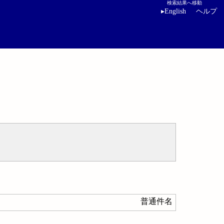
検索結果へ移動
▸
English
ヘルプ
普通件名