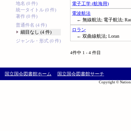
地名 (0 件)
電子工学 (航海用)
統一タイトル (0 件)
電波航法
著作 (0 件)
← 無線航法; 電子航法; Radio in na
普通件名 (4 件)
ロラン
細目なし (4 件)
← 双曲線航法; Loran
ジャンル・形式 (0 件)
4件中 1 - 4 件目
国立国会図書館ホーム
国立国会図書館サーチ
Copyright © Nationa