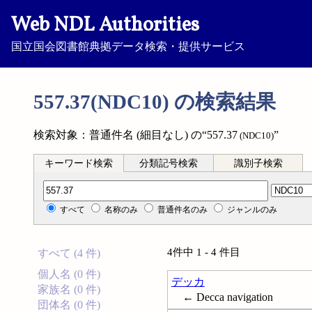
Web NDL Authorities
国立国会図書館典拠データ検索・提供サービス
557.37(NDC10) の検索結果
検索対象：普通件名 (細目なし) の“557.37
”
(NDC10)
キーワード検索
分類記号検索
識別子検索
分類記号検索
すべて
名称のみ
普通件名のみ
ジャンルのみ
4件中 1 - 4 件目
すべて (4 件)
個人名 (0 件)
デッカ
家族名 (0 件)
← Decca navigation
団体名 (0 件)