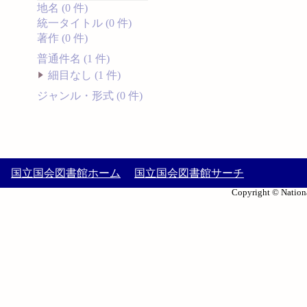
地名 (0 件)
統一タイトル (0 件)
著作 (0 件)
普通件名 (1 件)
細目なし (1 件)
ジャンル・形式 (0 件)
国立国会図書館ホーム
国立国会図書館サーチ
Copyright © Nationa