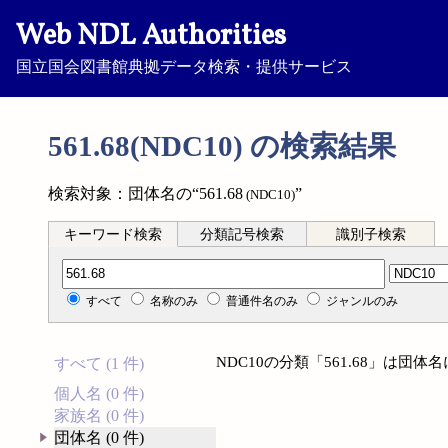
Web NDL Authorities
国立国会図書館典拠データ検索・提供サービス
561.68(NDC10) の検索結果
検索対象：団体名の“561.68
”
(NDC10)
キーワード検索
分類記号検索
識別子検索
分類記号検索
すべて
名称のみ
普通件名のみ
ジャンルのみ
NDC10の分類「561.68」は団
すべて (1 件)
個人名 (0 件)
家族名 (0 件)
団体名 (0 件)