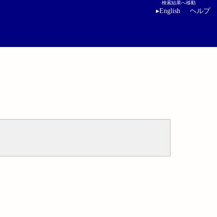
検索結果へ移動
▸
English
ヘルプ