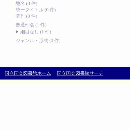
地名 (0 件)
統一タイトル (0 件)
著作 (0 件)
普通件名 (1 件)
細目なし (1 件)
ジャンル・形式 (0 件)
国立国会図書館ホーム
国立国会図書館サーチ