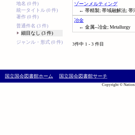
地名 (0 件)
ゾーンメルティング
統一タイトル (0 件)
← 帯精製; 帯域融解法; 帯溶融
著作 (0 件)
冶金
普通件名 (3 件)
← 金属--冶金; Metallurgy
細目なし (3 件)
ジャンル・形式 (0 件)
3件中 1 - 3 件目
国立国会図書館ホーム
国立国会図書館サーチ
Copyright © Nationa