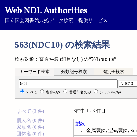
Web NDL Authorities
国立国会図書館典拠データ検索・提供サービス
563(NDC10) の検索結果
検索対象：普通件名 (細目なし) の“563
”
(NDC10)
キーワード検索
分類記号検索
識別子検索
分類記号検索
すべて
名称のみ
普通件名のみ
ジャンルのみ
3件中 1 - 3 件目
すべて (3 件)
個人名 (0 件)
製錬
家族名 (0 件)
← 金属製錬; 湿式製錬; Smel
団体名 (0 件)