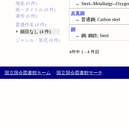
地名 (0 件)
← Steel--Metallurgy--Oxygen
統一タイトル (0 件)
炭素鋼
著作 (0 件)
← 普通鋼; Carbon steel
普通件名 (4 件)
鋼
細目なし (4 件)
← 鋼; 鋼鉄; Steel
ジャンル・形式 (0 件)
4件中 1 - 4 件目
国立国会図書館ホーム
国立国会図書館サーチ