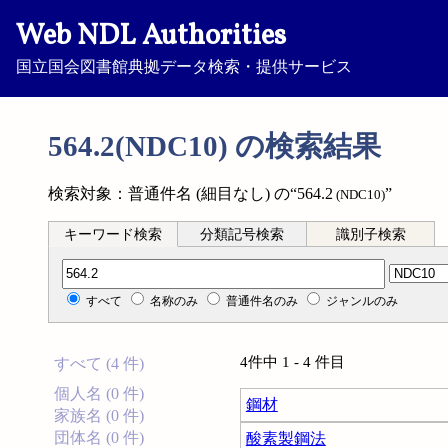
Web NDL Authorities
国立国会図書館典拠データ検索・提供サービス
564.2(NDC10) の検索結果
検索対象：普通件名 (細目なし) の“564.2
”
(NDC10)
キーワード検索
分類記号検索
識別子検索
分類記号検索
すべて
名称のみ
普通件名のみ
ジャンルのみ
4件中 1 - 4 件目
すべて (4 件)
個人名 (0 件)
鋼材
家族名 (0 件)
団体名 (0 件)
酸素製鋼法