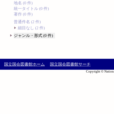
地名 (0 件)
統一タイトル (0 件)
著作 (0 件)
普通件名 (2 件)
細目なし (2 件)
ジャンル・形式 (0 件)
国立国会図書館ホーム
国立国会図書館サーチ
Copyright © Nationa