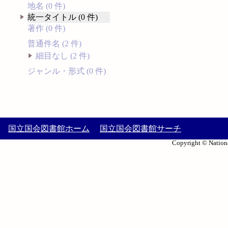
地名 (0 件)
統一タイトル (0 件)
著作 (0 件)
普通件名 (2 件)
細目なし (2 件)
ジャンル・形式 (0 件)
国立国会図書館ホーム
国立国会図書館サーチ
Copyright © Nationa