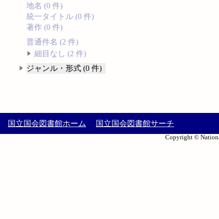
地名 (0 件)
統一タイトル (0 件)
著作 (0 件)
普通件名 (2 件)
細目なし (2 件)
ジャンル・形式 (0 件)
国立国会図書館ホーム
国立国会図書館サーチ
Copyright © Nationa